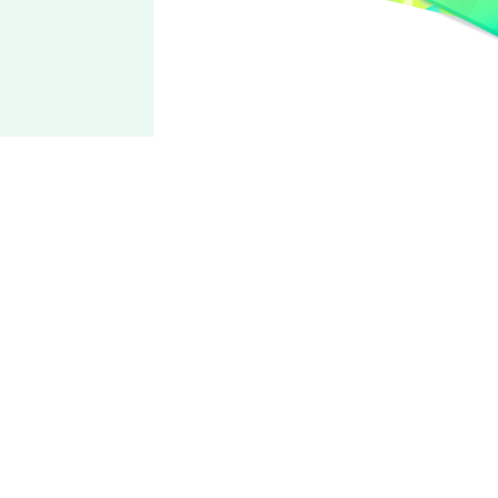
Knights
朱樱
司
宣誓忠诚的神圣骑士
身为名门之子而且会以骑士道精神为原则行动，以崇高的品格
为理想。性格认真且有责任感，但是也有急性子和孩子气的一