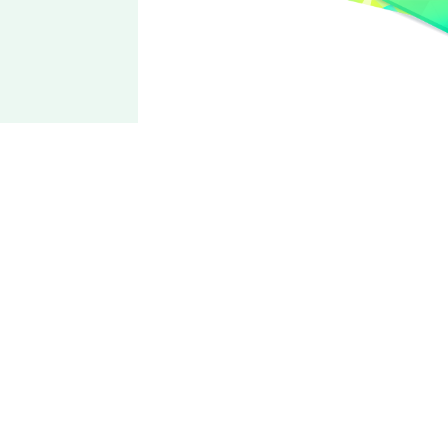
Special for
Princess!
Esu
偶像就是我的冒险（Adventure）！
拥有旺盛的挑战精神，以及无论何时都精力充沛的活泼性格。
身体和嘴巴总是忙着动个不停，喜欢冒险，各方面全能。所属
于「NEW DIMENSION」旗下的「Special for