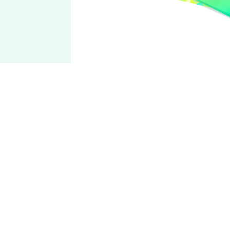
Special for
Princess!
Yume
你也一定拥有梦之世界♪
性格存在盲目和利己主义一面的少年。拥有作为Cosplayer活
动的经历，对于表现自我的方式十分讲究。所属于「NEW
DIMENSION」旗下的「Special for Princess!」。认为自己