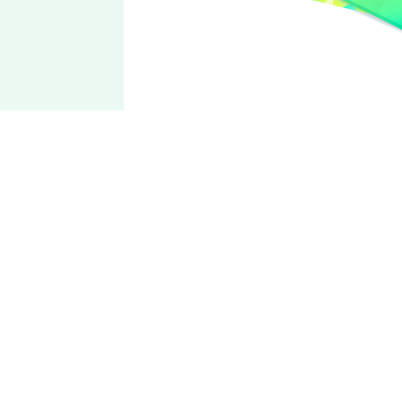
UNDEAD
大神
晃牙
伸出利爪、露出獠牙！狼之摇滚！
以摇滚的活法为目标的孤高探求者。讨厌保守的做派。性格急
躁易冲动，但也有懂得常识的一面，内心一直抱有青春期少年