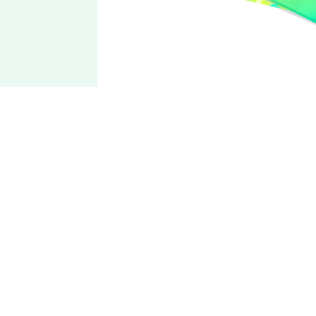
Ra*bits
紫之
创
为你的心灵带来幸福服务
单看外貌会被人误以为是女孩子，其实相当有力气。性格稳重
乐于奉献，但也存在有些消极和独占欲很强的一面。歌声温柔