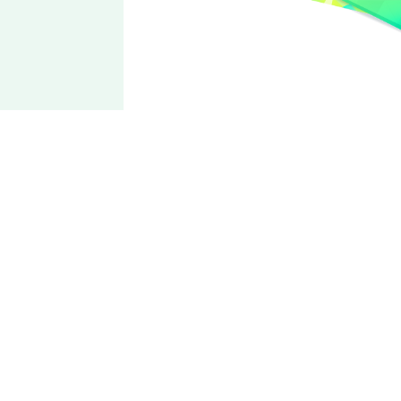
UNDEAD
羽风
薰
传递爱意的随性之风
受到女性的赞赏就会提升动力，兴趣是冲浪。性格轻佻又无拘
无束、捉摸不定，但也有重视关心伙伴且体贴周到的一面。歌