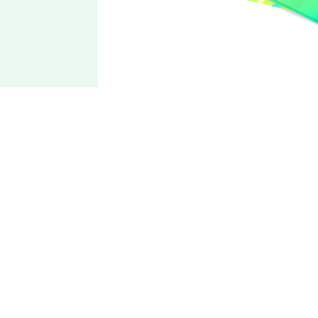
ALKALOID
天城
一彩
撕裂长空的鲜红飞燕
在对偶像业界的知识一片空白的状态下就立志成为偶像，同时
也在学习一般常识。性格积极纯真又热情，有时也会贸然从