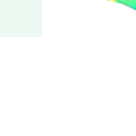
Crazy:B
樱河
琥珀
艳丽闪耀的樱花
对外界社会的认知仅限于从网络与电视上获取的信息，所以知
识与现实有些落差。出身于朱樱家的分家。性格刻苦努力，有