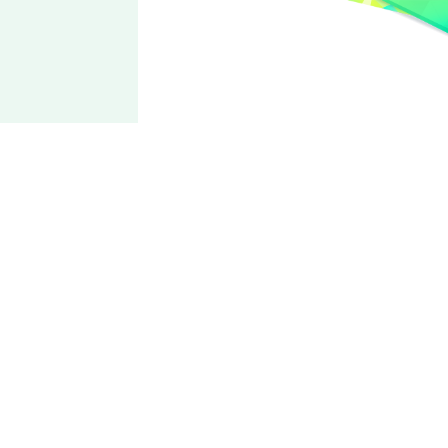
Crazy:B
椎名
丹希
将丹希的营养笑容送到你心中
同时担任着厨艺人的偶像，与天城燐音曾是双人搭档。性格随
和不拘小节，但每当肚子饿就会性情大变得像野兽一样。过去