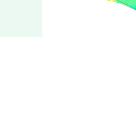
Eden
七种
茨
侵略的战术家
「COSMIC PRODUCTION」的副所长、偶像代表。同时也是
青年企业家。平时待人接物会表现出善于社交的性格，但行事