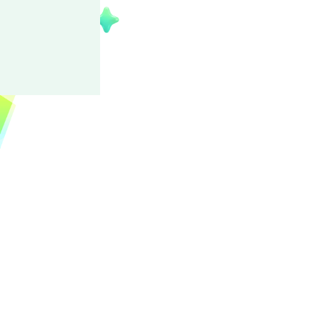
姬宫 桃李
属于大家的可爱桃李大人！
姬宫家的长子，家境优渥。伏见弓弦是
以及顾问。性格开朗纯真。自尊心很强
正在纠结苦恼。歌声轻快讨喜，表演风格十
PRODUCTION」旗下的「fine」
「fine」的新形态，主动提出方案并