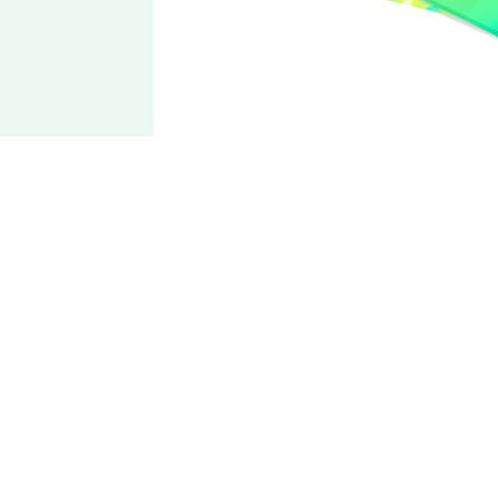
Ensemble
Square
冰鹰 诚矢
犀利闪光的鹰眼
北斗的父亲，如今仍是人气不减的现役偶像。对待工作认真诚
挚，另一方面也经常开玩笑，展现出独特的个性。