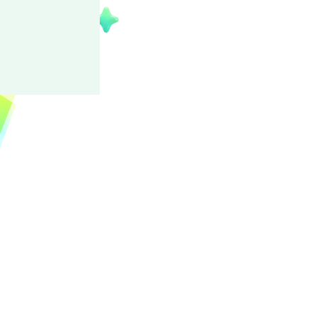
葵 裕太
夕阳色的自然之星☆
双胞胎兄弟中的弟弟。比哥哥更固执，
过因正值青春期，会直截了当地表达自
向。歌声柔和悠然，表演风格自由自在、
PRODUCTION」旗下的「2wink
认可，成为独立自主的偶像。最近希望